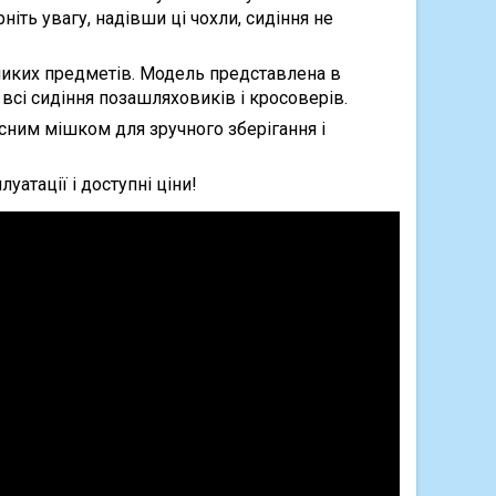
іть увагу, надівши ці чохли, сидіння не
еликих предметів. Модель представлена в
 всі сидіння позашляховиків і кросоверів.
ним мішком для зручного зберігання і
уатації і доступні ціни!