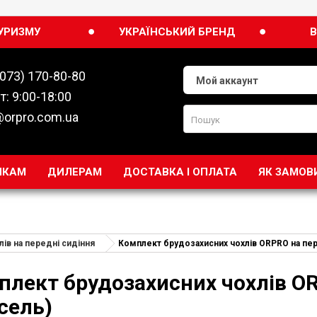
●
●
УРИЗМУ
УКРАЇНСЬКИЙ БРЕНД
В
(073) 170-80-80
Мой аккаунт
т: 9:00-18:00
@orpro.com.ua
ИКАМ
ДИЛЕРАМ
ДОСТАВКА І ОПЛАТА
ЯК ЗАМОВ
ів на передні сидіння
Комплект брудозахисних чохлів ORPRO на пер
сель)