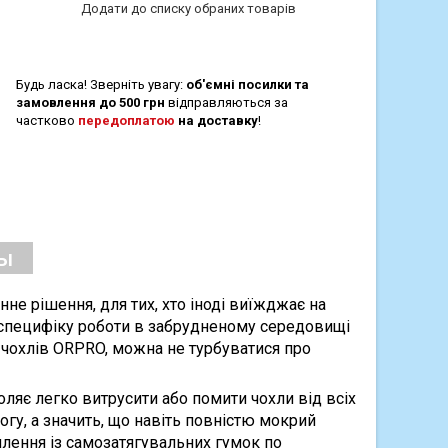
Додати до списку обраних товарів
Будь ласка! Зверніть увагу:
об'ємні посилки та
замовлення до 500 грн
відправляються за
частково
передоплатою
на доставку
!
ы
не рішення, для тих, хто іноді виїжджає на
 специфіку роботи в забрудненому середовищі
х чохлів ORPRO, можна не турбуватися про
ляє легко витрусити або помити чохли від всіх
огу, а значить, що навіть повністю мокрий
плення із самозатягувальних гумок по