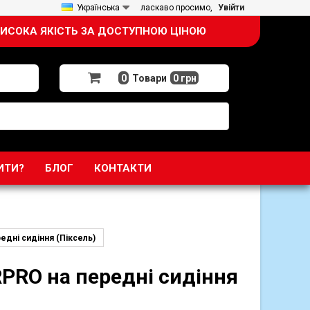
Українська
ласкаво просимо,
Увійти
ИСОКА ЯКІСТЬ ЗА ДОСТУПНОЮ ЦІНОЮ
0
Товари
0 грн
ИТИ?
БЛОГ
КОНТАКТИ
едні сидіння (Піксель)