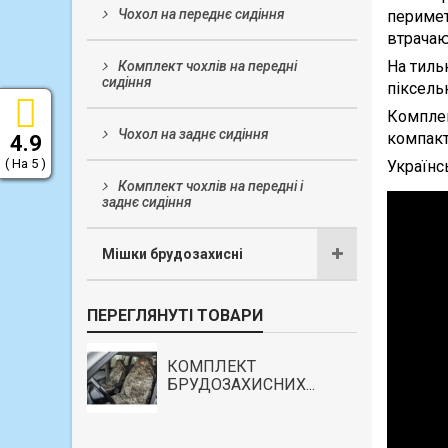
Чохол на переднє сидіння
перимет
втрачаю
На тиль
Комплект чохлів на передні
сидіння
піксель
Комплек
Чохол на заднє сидіння
компакт
4.9
( На 5 )
Українс
Комплект чохлів на передні і
заднє сидіння
Мішки брудозахисні
ПЕРЕГЛЯНУТІ ТОВАРИ
КОМПЛЕКТ
БРУДОЗАХИСНИХ...