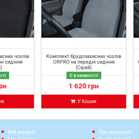
омплект брудозахисних чохлів
Уцінка - Комп
ORPRO на передні сидіння
брудозахисних чохлі
(Сірий)
передні сидіння (
Є в наявності
Є в наявност
1 620 грн
1 495 гр
У Кошик
У Коши
Мій аккаунт
Про компанію