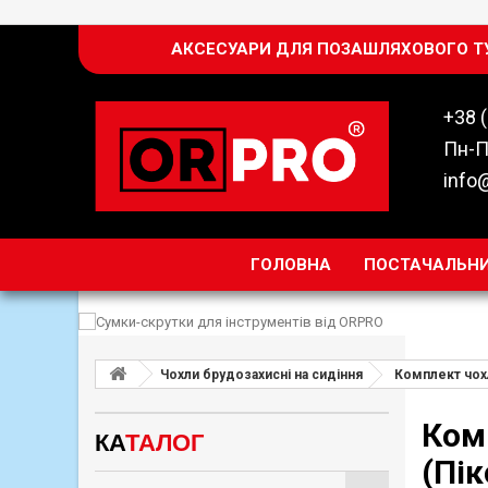
АКСЕСУАРИ ДЛЯ ПОЗАШЛЯХОВОГО Т
+38 
Пн-П
info
ГОЛОВНА
ПОСТАЧАЛЬН
Чохли брудозахисні на сидіння
Комплект чохл
Комплект брудозахисних чохлів ORPRO на передні сидіння
КА
ТАЛОГ
(Пік