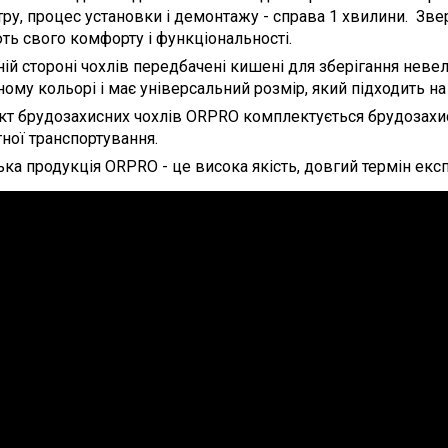
ру, процес установки і демонтажу - справа 1 хвилини. Зверн
ть свого комфорту і функціональності.
ній стороні чохлів передбачені кишені для зберігання нев
ному кольорі і має універсальний розмір, який підходить на
т брудозахисних чохлів ORPRO комплектується брудозахис
ної транспортування.
ька продукція ORPRO - це висока якість, довгий термін експл