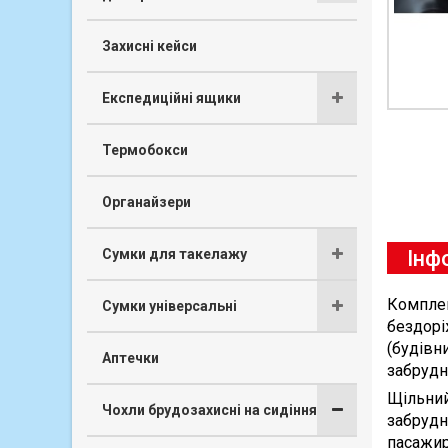
Захисні кейси
Експедиційні ящики
Термобокси
Органайзери
Інф
Сумки для такелажу
Комплек
Сумки універсальні
бездорі
(будівн
Аптечки
забрудне
Щільний
Чохли брудозахисні на сидіння
забрудн
пасажир