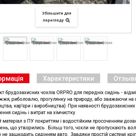
Збільшити для
перегляду
ормація
Характеристики
Отзыв
т брудозахисних чохлів ORPRO для передніх сидінь - відмін
жжя, риболовлю, прогулянку на природу, або зважаючи на
ицтва, кар'єри і виробництва). При наявності брудозахисни
ння сидінь і витрат на хімчистку.
 матеріал з ПУ покриттям і водостійким просоченням дозво
ень, що утворились .
Більш того, чохли не пропускають вол
 не зашкодить сидінням авто.
Завдяки простій системі крі