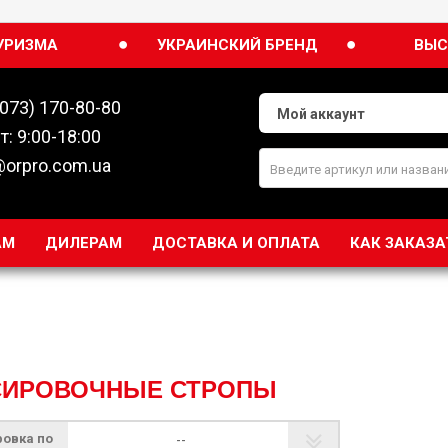
●
●
УРИЗМА
УКРАИНСКИЙ БРЕНД
ВЫС
(073) 170-80-80
Мой аккаунт
т: 9:00-18:00
@orpro.com.ua
АМ
ДИЛЕРАМ
ДОСТАВКА И ОПЛАТА
КАК ЗАКАЗА
КСИРОВОЧНЫЕ СТРОПЫ
ровка по
--