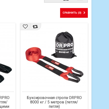
Сетка
Список
СРАВНИТЬ (
0
)
ORPRO
Буксировочная стропа ORPRO
етля/
8000 кг / 5 метров (петля/
ющими
петля)