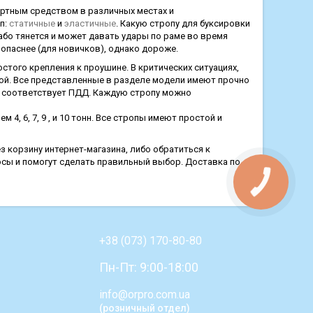
ортным средством в различных местах и
п:
статичные
и
эластичные
. Какую стропу для буксировки
або тянется и может давать удары по раме во время
зопаснее (для новичков), однако дороже.
того крепления к проушине. В критических ситуациях,
ой. Все представленные в разделе модели имеют прочно
о соответствует ПДД. Каждую стропу можно
, 6, 7, 9 , и 10 тонн. Все стропы имеют простой и
 корзину интернет-магазина, либо обратиться к
осы и помогут сделать правильный выбор. Доставка по
+38 (073) 170-80-80
Пн-Пт: 9:00-18:00
info@orpro.com.ua
(розничный отдел)