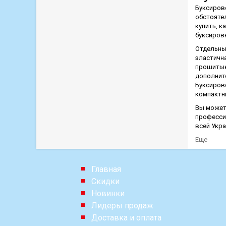
Буксиров
обстояте
купить, к
буксировк
Отдельные
эластичн
прошитые
дополнит
Буксиров
компактн
Вы может
професси
всей Укр
Еще
Главная
Скидки
Новинки
Лидеры продаж
Доставка и оплата