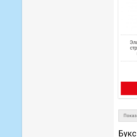
Эл
ст
Показа
Букс