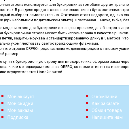
очная стропа используется для буксировки автомобиля другим трансп
льствах. В разделе представлено несколько типов буксировочных стро
аждый выбирает самостоятельно. Статичная стоит недорого, однако сл
и (при небольшом водительском опыте). Эластичная – мягче, гибче, бе
 модели строп для буксировки оснащены крюками, для быстрого и прос
ая буксировочная стропа может быть использована в качестве рывков
 петли, защитные рукава и стандартизированную длину в 5 метров, чт
ельно укомплектовать светоотражающими флажками.
очные стропы
ORPRO
представлены модельным рядом с тяговым усилием 4
ый размер.
е купить буксировочную стропу для внедорожника оформив заказ через
ональным менеджерам компании
ORPRO
, которые ответят на все вопр
аине осуществляется Новой почтой.
Мой аккаунт
О компании
Мои скидки
Как заказать
Мои заказы
Обмен товара
Подписка
Напишите нам