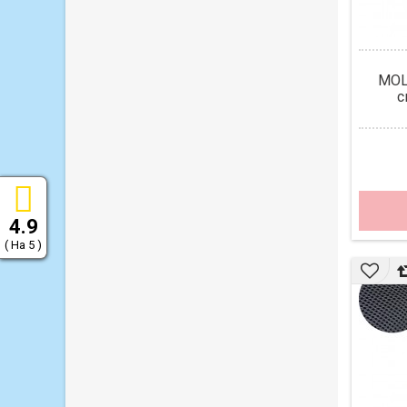
MOL
с
4.9
( На 5 )