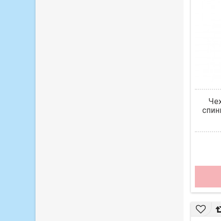
Че
спин