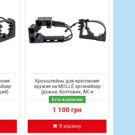
ения
Кронштейны для крепления
айзер
оружия на MOLLE органайзер
ций)
(ружье, болтовик, АК и
модификации)
Есть в наличии
1 100 грн
В корзину