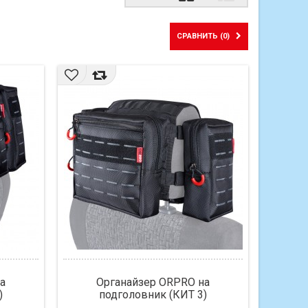
Сетка
Список
СРАВНИТЬ (
0
)
а
Органайзер ORPRO на
)
подголовник (КИТ 3)