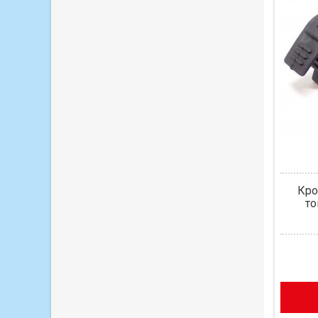
Кро
то