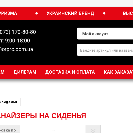
●
●
УРИЗМА
УКРАИНСКИЙ БРЕНД
ВЫС
(073) 170-80-80
Мой аккаунт
т: 9:00-18:00
@orpro.com.ua
АМ
ДИЛЕРАМ
ДОСТАВКА И ОПЛАТА
КАК ЗАКАЗА
а сиденья
ГАНАЙЗЕРЫ НА СИДЕНЬЯ
ровка по
--