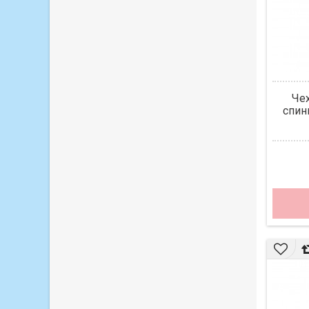
Че
спин