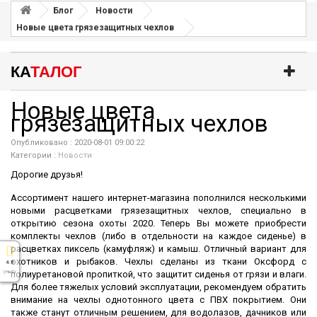
Блог
Новости
Новые цвета грязезащитных чехлов
КА
ТАЛОГ
Новые цвета
грязезащитных чехлов
Опубликовано : 2020-08-01 09:00:22
Категории :
Новости
Дорогие друзья!
Ассортимент нашего интернет-магазина пополнился несколькими
новыми расцветками грязезащитных чехлов, специально в
открытию сезона охоты 2020. Теперь Вы можете приобрести
комплекты чехлов (либо в отдельности на каждое сиденье) в
расцветках пиксель (камуфляж) и камыш. Отличный вариант для
охотников и рыбаков. Чехлы сделаны из ткани Оксфорд с
4.9
( На 5 )
полиуретановой пропиткой, что защитит сиденья от грязи и влаги.
Для более тяжелых условий эксплуатации, рекомендуем обратить
внимание на чехлы однотонного цвета с ПВХ покрытием. Они
также станут отличным решением, для водолазов, дачников или