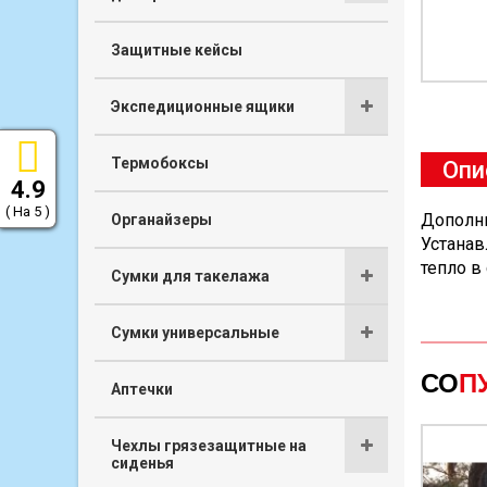
Защитные кейсы
Экспедиционные ящики
Термобоксы
Опи
4.9
( На 5 )
Дополни
Органайзеры
Устанав
тепло в
Сумки для такелажа
Сумки универсальные
СО
П
Аптечки
Чехлы грязезащитные на
сиденья