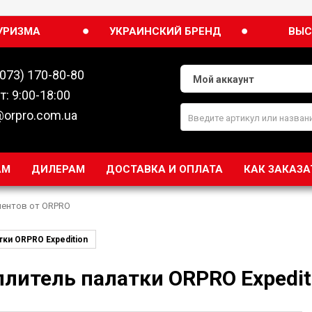
●
●
УРИЗМА
УКРАИНСКИЙ БРЕНД
ВЫС
(073) 170-80-80
Мой аккаунт
т: 9:00-18:00
@orpro.com.ua
АМ
ДИЛЕРАМ
ДОСТАВКА И ОПЛАТА
КАК ЗАКАЗА
тки ORPRO Expedition
еплитель палатки ORPRO Expedit