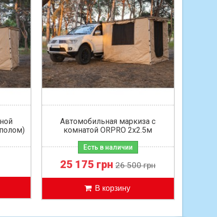
Автом
ной
Автомобильная маркиза с
2,5х2
 полом)
комнатой ORPRO 2х2.5м
Есть в наличии
25 175 грн
26 500 грн
В корзину